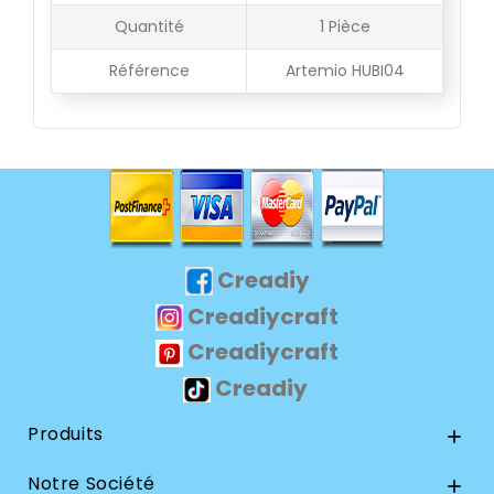
Quantité
1 Pièce
Référence
Artemio HUBI04
Creadiy
Creadiycraft
Creadiycraft
Creadiy
Produits

Notre Société
