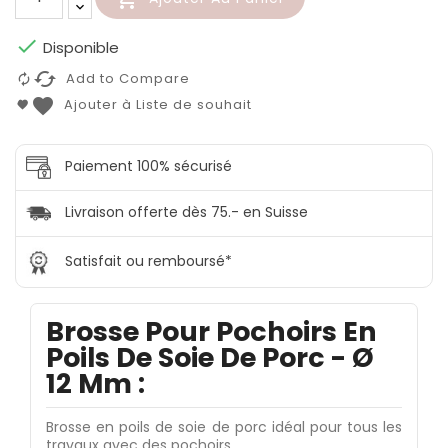

Disponible
cached
Add to Compare
favorite
Ajouter à Liste de souhait
Paiement 100% sécurisé
Livraison offerte dès 75.- en Suisse
Satisfait ou remboursé*
Brosse Pour Pochoirs En
Poils De Soie De Porc - Ø
12 Mm :
Brosse en poils de soie de porc idéal pour tous les
travaux avec des pochoirs.