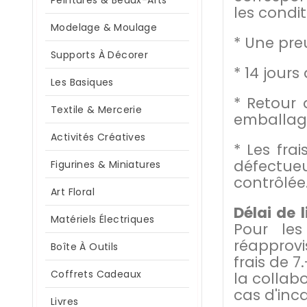
Peintures & Beaux-Arts
les condit
Modelage & Moulage
* Une pre
Supports À Décorer
* 14 jours
Les Basiques
* Retour 
Textile & Mercerie
emballage
Activités Créatives
* Les fr
défectue
Figurines & Miniatures
contrôlée
Art Floral
Délai de l
Matériels Électriques
Pour les
réapprovi
Boîte À Outils
frais de 
Coffrets Cadeaux
la collab
cas d'inca
Livres