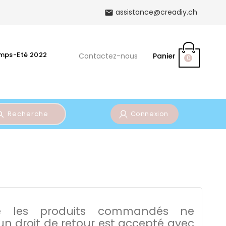
assistance@creadiy.ch

emps-Eté 2022
Contactez-nous
Panier
0
Recherche
Connexion
e les produits commandés ne
un droit de retour est accepté avec