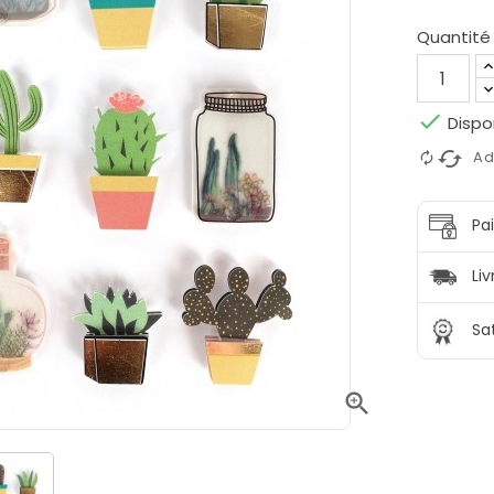
Quantité

Dispo
cached
Ad
Pa
Liv
Sa
