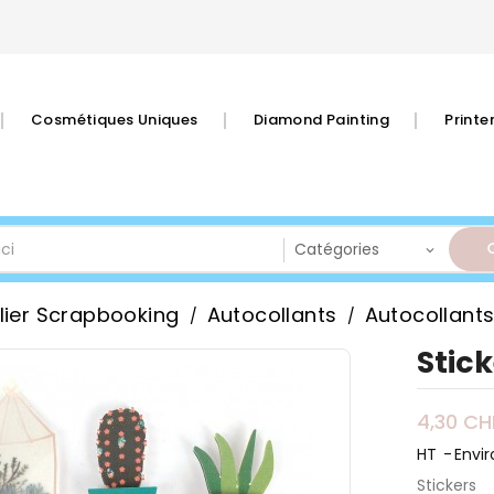
Cosmétiques Uniques
Diamond Painting
Print
lier Scrapbooking
Autocollants
Autocollants
Stic
4,30 CH
HT
Envir
Stickers