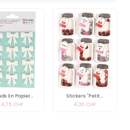
s En Papier...
Stickers "Petit...
Prix
Prix
4,75 CHF
4,30 CHF