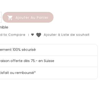

Ajouter Au Panier
nible
favorite
d to Compare
Ajouter à Liste de souhait
iement 100% sécurisé
raison offerte dès 75.- en Suisse
tisfait ou remboursé*