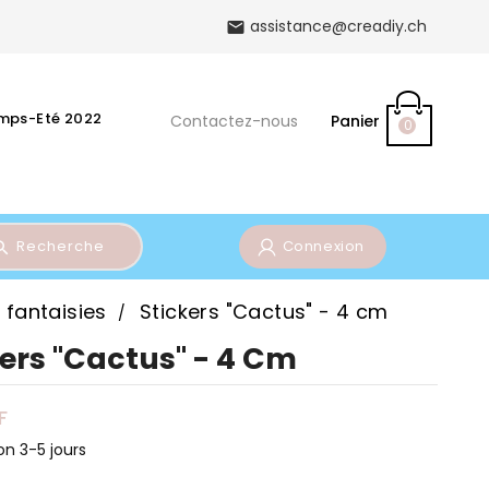
assistance@creadiy.ch

emps-Eté 2022
Contactez-nous
Panier
0
Recherche
Connexion
 fantaisies
Stickers "Cactus" - 4 cm
kers "Cactus" - 4 Cm
F
on 3-5 jours