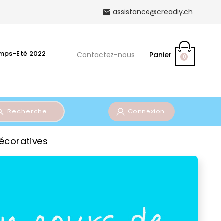
assistance@creadiy.ch

emps-Eté 2022
Contactez-nous
Panier
0
Recherche
Connexion
décoratives