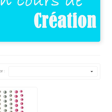
ar :
