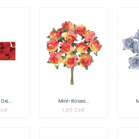
De...
Mini-Roses...
M
Prix
Prix
CHF
1,95 CHF