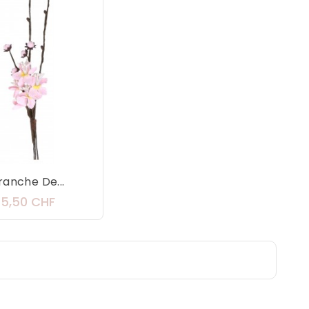
ranche De...
Prix
5,50 CHF