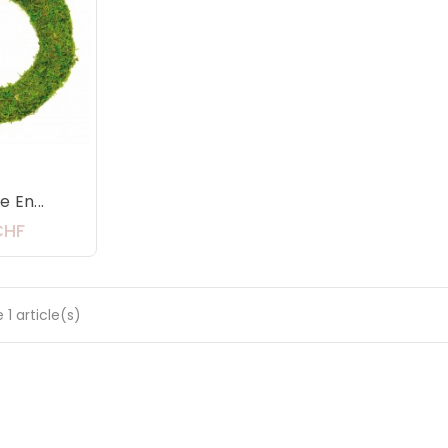
 En...
Prix
CHF
 1 article(s)