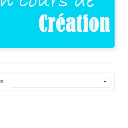
ar :
