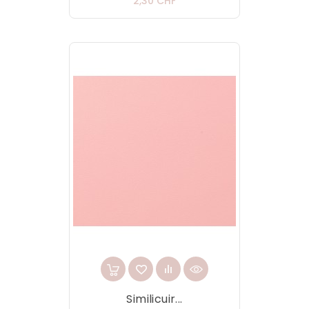
Prix
2,30 CHF
Similicuir...