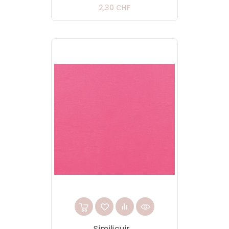
Prix
2,30 CHF
Similicuir...