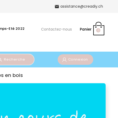
assistance@creadiy.ch

emps-Eté 2022
Contactez-nous
Panier
0
Recherche
Connexion
s en bois