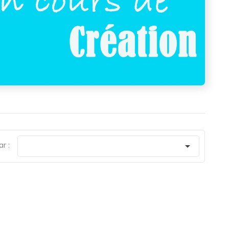
ar :
