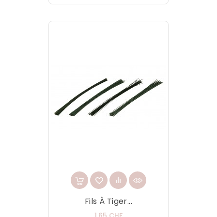
Fils À Tiger...
Prix
1,65 CHF