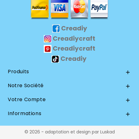
Creadiy
Creadiycraft
Creadiycraft
Creadiy
Produits

Notre Société

Votre Compte

Informations

© 2026 - adaptation et design par Luskad