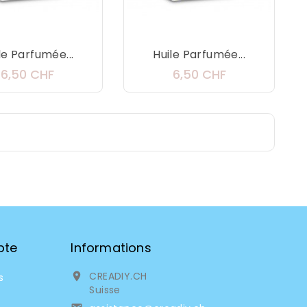
le Parfumée...
Huile Parfumée...
Prix
Prix
6,50 CHF
6,50 CHF
pte
Informations
CREADIY.CH

s
Suisse