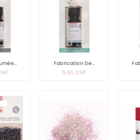
umée...
Fabrication De...
Fab
Prix
Prix
CHF
5,90 CHF