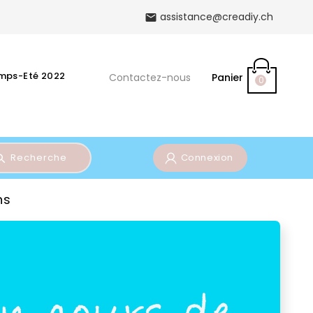
assistance@creadiy.ch

emps-Eté 2022
Contactez-nous
Panier
0
Recherche
Connexion
ns