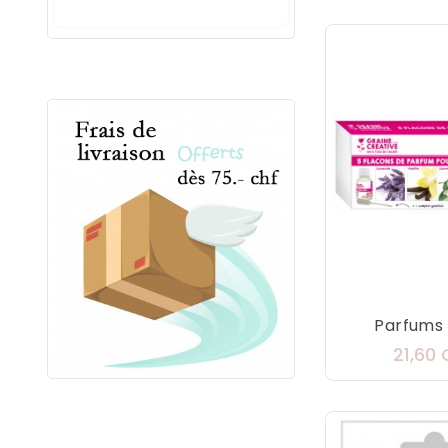
Parfums P
21,60