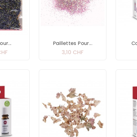
our...
Paillettes Pour...
Co
Prix
Prix
CHF
3,10 CHF