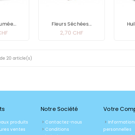
umée...
Fleurs Séchées...
Hui
Prix
Prix
CHF
2,70 CHF
de 20 article(s)
ts
Notre Société
Votre Com
aux produits
Contactez-nous
Information
eures ventes
Conditions
personnelles