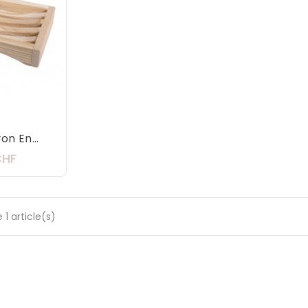
n En...
Prix
CHF
 1 article(s)