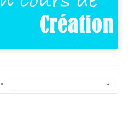
ar :
